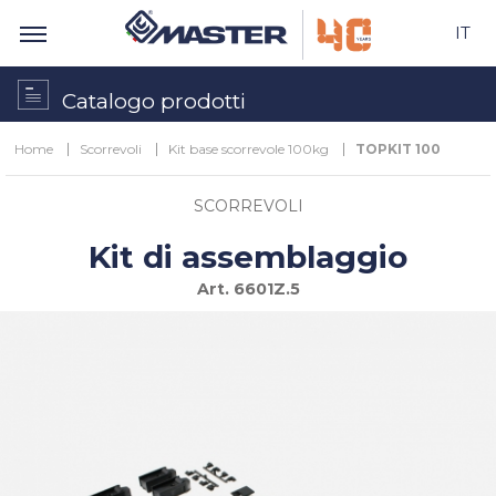
IT
Catalogo prodotti
Home
Scorrevoli
Kit base scorrevole 100kg
TOPKIT 100
SCORREVOLI
Kit di assemblaggio
Art.
6601Z.5