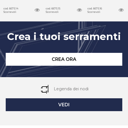
cod. 6675.14
cod. 6675.15
cod. 6675.16
Scorrevoli
Scorrevoli
Scorrevoli
Crea i tuoi serramenti
CREA ORA
Legenda dei nodi
VEDI