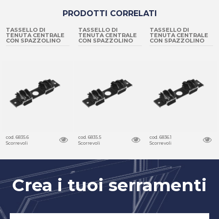
PRODOTTI CORRELATI
ASSELLO DI
TASSELLO DI
TASSELLO DI
TA
ENUTA CENTRALE
TENUTA CENTRALE
TENUTA CENTRALE
TE
ON SPAZZOLINO
CON SPAZZOLINO
CON SPAZZOLINO
CO
d. 6835.6
cod. 6835.5
cod. 6836.1
cod.
orrevoli
Scorrevoli
Scorrevoli
Sco
Crea i tuoi serramenti