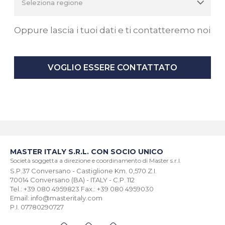
Oppure lascia i tuoi dati e ti contatteremo noi
VOGLIO ESSERE CONTATTATO
MASTER ITALY S.R.L. CON SOCIO UNICO
Società soggetta a direzione e coordinamento di Master s.r.l.
S.P.37 Conversano - Castiglione Km. 0,570 Z.I.
70014 Conversano (BA) - ITALY - C.P. 112
Tel.: +39 080 4959823 Fax.: +39 080 4959030
Email: info@masteritaly.com
P.I. 07780290727