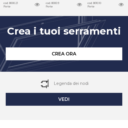
cod. 8000.21
cod. 8000.9
cod. 8010.10
Porte
Porte
Porte
Crea i tuoi serramenti
CREA ORA
Legenda dei nodi
VEDI