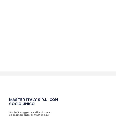
MASTER ITALY S.R.L. CON
SOCIO UNICO
Società soggetta a direzione e
coordinamento di Master s.r.l.