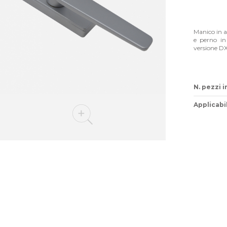
Manico in a
e perno i
versione D
N. pezzi i
Applicabil