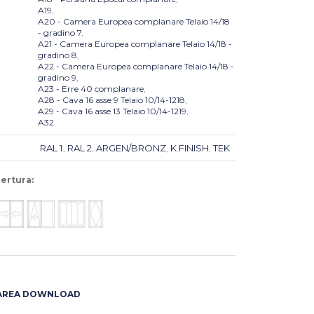
A19
,
A20 - Camera Europea complanare Telaio 14/18
- gradino 7
,
A21 - Camera Europea complanare Telaio 14/18 -
gradino 8
,
A22 - Camera Europea complanare Telaio 14/18 -
gradino 9
,
A23 - Erre 40 complanare
,
A28 - Cava 16 asse 9 Telaio 10/14-1218
,
A29 - Cava 16 asse 13 Telaio 10/14-1219
,
A32
RAL 1
RAL 2
ARGEN/BRONZ
K FINISH
TEK
,
,
,
,
pertura:
AREA DOWNLOAD