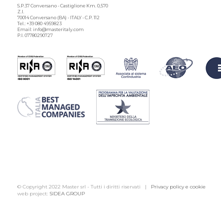
S.P.37 Conversano - Castiglione Km. 0,570
Z.I.
70014 Conversano (BA) - ITALY - C.P. 112
Tel.: +39 080 4959823
Email: info@masteritaly.com
P.I. 07780290727
© Copyright 2022 Master srl - Tutti i diritti riservati |
Privacy policy e cookie
web project:
SIDEA GROUP