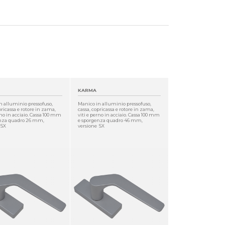
KARMA
n alluminio pressofuso,
Manico in alluminio pressofuso,
pricassa e rotore in zama,
cassa, copricassa e rotore in zama,
rno in acciaio. Cassa 100 mm
viti e perno in acciaio. Cassa 100 mm
enza quadro 26 mm,
e sporgenza quadro 46 mm,
 SX
versione SX