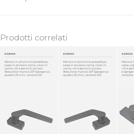
Prodotti correlati
KARMA
KARMA
KARMA
Manico in alluminio pressofuso,
Manico in alluminio pressofuso,
Manico i
cassa in acciaio e zama, cover in
cassa in acciaio e zama, cover in
cassa, co
zama, viti e perno in acciaio.
zama, viti e perno in acciaio.
viti e pe
Rotazione manico 20°. Sporgenza
Rotazione manico 20°. Sporgenza
e sporg
quadro 26 mm, versione SX.
quadro 26 mm, versione DX.
versione
DETTAGLIO
DETTAGLIO