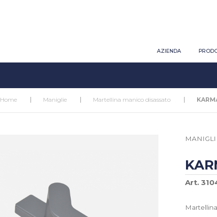
AZIENDA
PRODO
Home
Maniglie
Martellina manico disassato
KARM
MANIGLI
KAR
Art. 310
Martellin