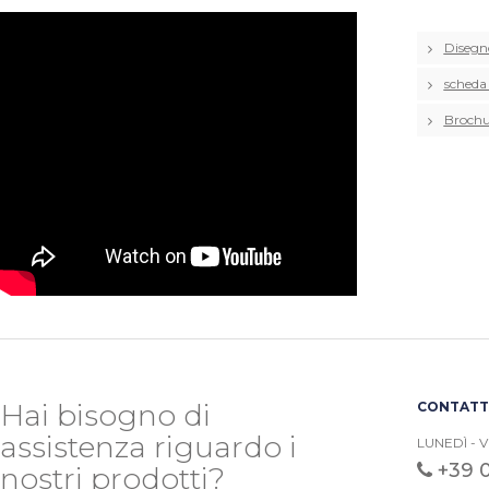
Disegn
scheda
Brochu
Hai bisogno di
CONTATTA
assistenza riguardo i
LUNEDÌ - V
+39 
nostri prodotti?