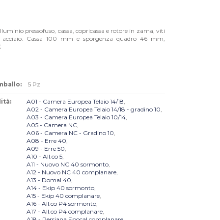
lluminio pressofuso, cassa, copricassa e rotore in zama, viti
n acciaio. Cassa 100 mm e sporgenza quadro 46 mm,
X
mballo:
5 Pz
ità:
A01 - Camera Europea Telaio 14/18
,
A02 - Camera Europea Telaio 14/18 - gradino 10
,
A03 - Camera Europea Telaio 10/14
,
A05 - Camera NC
,
A06 - Camera NC - Gradino 10
,
A08 - Erre 40
,
A09 - Erre 50
,
A10 - All.co 5
,
A11 - Nuovo NC 40 sormonto
,
A12 - Nuovo NC 40 complanare
,
A13 - Domal 40
,
A14 - Ekip 40 sormonto
,
A15 - Ekip 40 complanare
,
A16 - All.co P4 sormonto
,
A17 - All.co P4 complanare
,
A18 - Persiana Epocal complanare
,