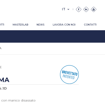
TTI
MASTERLAB
NEWS
LAVORA CON NOI
CONTATTI
A
E
MA
4.1D
a con manico disassato