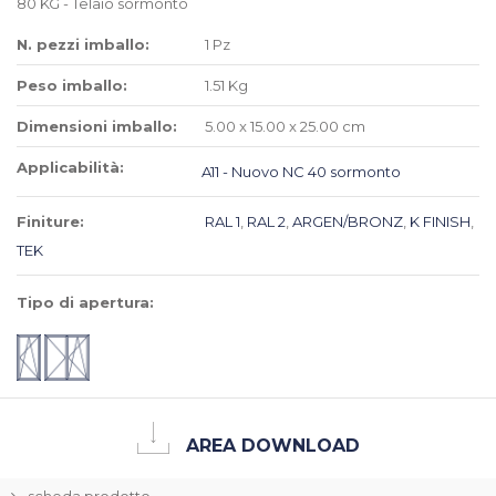
80 KG - Telaio sormonto
N. pezzi imballo:
1 Pz
Peso imballo:
1.51 Kg
Dimensioni imballo:
5.00 x 15.00 x 25.00 cm
Applicabilità:
A11 - Nuovo NC 40 sormonto
Finiture:
RAL 1
,
RAL 2
,
ARGEN/BRONZ
,
K FINISH
,
TEK
Tipo di apertura:
AREA DOWNLOAD