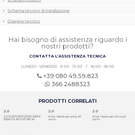
scheda prodotto
Schema tecnico di installazione
Disegno tecnico
Hai bisogno di assistenza riguardo i
nostri prodotti?
CONTATTA L’ASSISTENZA TECNICA
LUNEDÌ - VENERDÌ 9.00 - 13.00 / 16.00 - 18.00
+39 080
49.59.823
366 2488323
PRODOTTI CORRELATI
2.0
2.0
2.0
2.0 DUEPUNTOZERO ANTA
Anta ribalta per ekip 40
Anta ribalta per all.co p4
RIBALTA NUOVO NC40
sorm.
sorm.