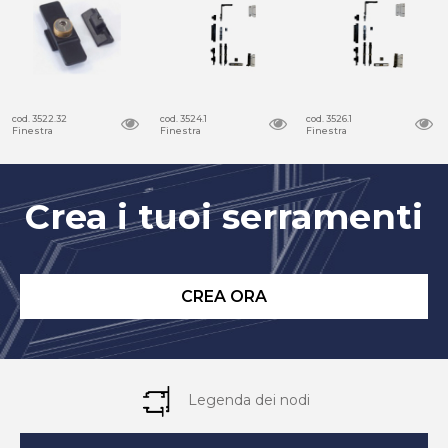
cod. 3522.32
cod. 3524.1
cod. 3526.1
Finestra
Finestra
Finestra
Crea i tuoi serramenti
CREA ORA
Legenda dei nodi