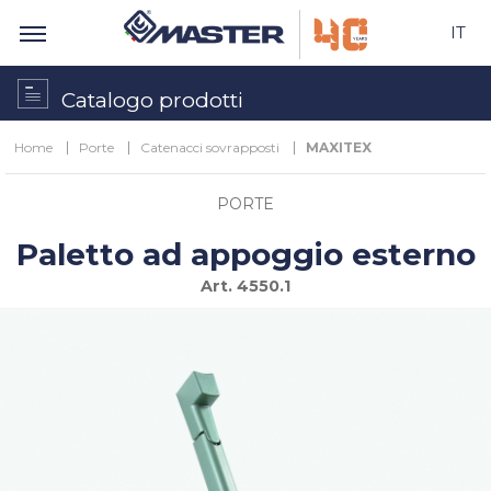
IT
Catalogo prodotti
Home
Porte
Catenacci sovrapposti
MAXITEX
PORTE
Paletto ad appoggio esterno
Art.
4550.1