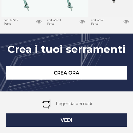
cod. 4550.2
cod. 4550.1
cod. 4552
Porte
Porte
Porte
Crea i tuoi serramenti
CREA ORA
Legenda dei nodi
VEDI