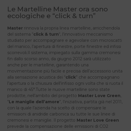
Le Martelline Master ora sono
ecologiche e “click & turn”
Master
rinnova la propria linea martelline, arricchendola
del sistema “
click & turn
“, l’innovativo meccanismo
studiato per accompagnare e agevolare con microscatti
del manico, l’apertura di finestre, porte finestre ed infissi
scorrevoli.Il sistema, impiegato sulla gamma cremonesi
fin dallo scorso anno, da giugno 2012 sarà utilizzato
anche per le martelline, garantendo una
movimentazione più facile e precisa dell’accessorio unita
alla sensazione acustica dei “
click
” che accompagnano
l’apertura o la chiusura dell’infisso ogni volta che si ruota il
manico di 45°.Tutte le nuove martelline sono state
prodotte, nell’ambito del progetto
Master Love Green
,
“
Le maniglie dell’amore
“, l’iniziativa, partita già nel 2011,
con la quale l’azienda ha scelto di compensare le
emissioni di anidride carbonica su tutte le sue linee di
cremonesi e maniglie. Il progetto
Master Love Green
prevede la compensazione delle emissioni di CO2