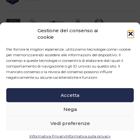
Gestione del consenso ai
cookie
Impresa beneficiari ai sensi dell'Avviso INNOPROCESS - interventi di supporto a
soluzioni ICT nei processi produttivi delle PMI
Per fornire le migliori esperienze, utilizziamo tecnologie come i cookie
per memorizzare e/o accedere alle informazioni del dispositivo. Il
consenso a queste tecnologie ci consentirà di elaborare dati quali il
comportamento di navigazione o gli ID univoci su questo sito. Il
mancato consenso o la revoca del consenso possono influire
negativamente su alcune caratteristiche e funzioni.
Operazione confinanziata dall'Unione Europea - POR Puglia 2014-2020 - Fondo FESR -
Asse III - OS 3d - Azione 3.5 - Sub.Azione 3.5.a
Accetta
Seguici
Nega
© Copyright 2026 Master srl - Tutti i diritti riservati
WEB PROJECT SIDEA GROUP
|
PRIVACY POLICY E COOKIE
Vedi preferenze
INFORMAZIONI
Informativa Privacy
Informativa sulla privacy