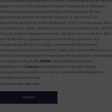
chiusura questo speciale perno montato sulla ferramenta dell’anta si
aggancia al riscontro installato sul telaio impedendo lo sfilamento
dell’anta stessa, grazie alla particolare conformazione dei due
particolari.Questo kit (composto da perno e riscontro) è ora
disponibile sia nella versione classica (art. 4247.1) che necessita della
lavorazione ad “asola” sull’astina, sia nella nuova versione (art. 4247.2)
che può essere installata praticando sull’astina un normale foro da 8
mm di diametro. Questa nuova versione oltre a garantire una
maggiore rapidità di montaggio, non necessità di particolari
attrezzature per la lavorazione che, infatti, può essere effettuata con
tutte le comuni punzonatrici.I nuovi punti di chiusura sono compatibili
con i sistemi anta ribalta
WEEN
, tutta la linea di accessori
antieffrazione di
Master
si distingue per i materiali utilizzati,
principalmente acciaio inox e zama, a garanzia della durabilità e
dell’efficienza nel tempo.
Comunicato stampa
SCARICA