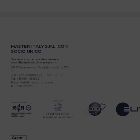
MASTER ITALY S.R.L. CON
SOCIO UNICO
Società soggetta a direzione e
coordinamento di Master s.r.l.
S.P.37 Conversano - Castiglione Km. 0,570
Z.I.
70014 Conversano (BA) - ITALY - C.P. 112
Tel.: +39 080 4959823
Email: info@masteritaly.com
P.I. 07780290727