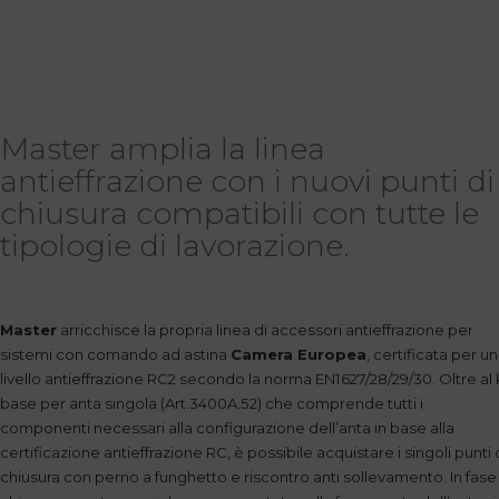
Master amplia la linea
antieffrazione con i nuovi punti di
chiusura compatibili con tutte le
tipologie di lavorazione.
Master
arricchisce la propria linea di accessori antieffrazione per
sistemi con comando ad astina
Camera Europea
, certificata per un
livello antieffrazione RC2 secondo la norma EN1627/28/29/30. Oltre al 
base per anta singola (Art.3400A.52) che comprende tutti i
componenti necessari alla configurazione dell’anta in base alla
certificazione antieffrazione RC, è possibile acquistare i singoli punti 
chiusura con perno a funghetto e riscontro anti sollevamento. In fase