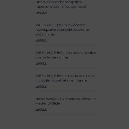
l’innovazione che semplifica
l’apertura degli infissi scorrevoli
Leggi >
WEEN HIDE 180: niewidoczne
rozwiązanie zaprojektowane, by
służyć latami
Leggi >
WEEN HIDE 180: la solución invisible
diseñada para durar
Leggi >
WEEN HIDE 180: arriva la soluzione
invisibile progettata per durare
Leggi >
Nowa wersja 230 V version siłownika
Master WiSlide
Leggi >