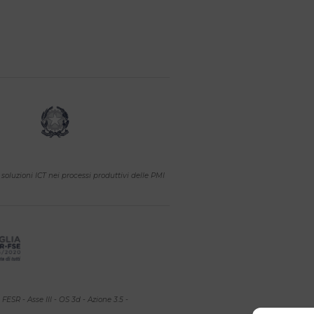
soluzioni ICT nei processi produttivi delle PMI
SR - Asse III - OS 3d - Azione 3.5 -