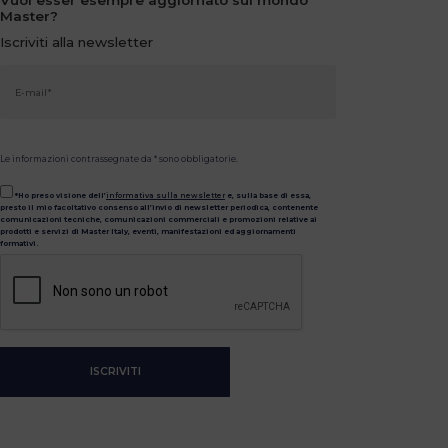
Vuoi esser esempre aggiornato sul mondo
Master?
Iscriviti alla newsletter
Le informazioni contrassegnate da * sono obbligatorie.
*Ho preso visione dell’
informativa sulla newsletter
e, sulla base di essa,
presto il mio facoltativo consenso all’invio di newsletter periodica, contenente
comunicazioni tecniche, comunicazioni commerciali e promozioni relative ai
prodotti e servizi di Master Italy, eventi, manifestazioni ed aggiornamenti
formativi.