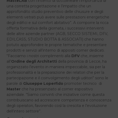
MasteLAB
con l’intento di sottolineare l’importanza di
una corretta progettazione e l’impatto che un
approfondito studio preventivo delle chiusure e degli
elementi vetrati può avere sulle prestazioni energetiche
degli edifici e sul comfort abitativo”. A comporre la ricca
offerta formativa della giornata, i successivi interventi
delle altre aziende partner (AGB, SECCO SISTEMI, DFV,
EDILCASS, STUDIO BOTTA & ASSOCIATI) che hanno
potuto approfondire le proprie tematiche e presentare
prodotti e servizi all’interno di appositi corner dedicati.
“Facciamo i nostri complimenti alla
DFV
che, insieme
all’
Ordine degli Architetti
della provincia di Lecce, ha
organizzato l’evento in maniera impeccabile, sia per la
professionalità e la preparazione dei relatori che per la
partecipazione e il coinvolgimento degli uditori” sono le
parole di
Giuseppe Loperfido
promoter tecnico di
Master
che ha presenziato al corner espositivo
aziendale. “Siamo convinti che iniziative come questa
contribuiscano ad accrescere competenza e conoscenza
degli operatori, favorendo così la crescita e l’evoluzione
dell’intero settore”.