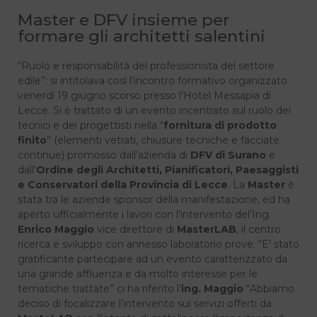
Master e DFV insieme per
formare gli architetti salentini
“Ruolo e responsabilità del professionista del settore
edile”: si intitolava così l’incontro formativo organizzato
venerdì 19 giugno scorso presso l’Hotel Messapia di
Lecce. Si è trattato di un evento incentrato sul ruolo dei
tecnici e dei progettisti nella “
fornitura di prodotto
finito
” (elementi vetrati, chiusure tecniche e facciate
continue) promosso dall’azienda di
DFV di Surano
e
dall’
Ordine degli Architetti, Pianificatori, Paesaggisti
e Conservatori della Provincia di Lecce
. La
Master
è
stata tra le aziende sponsor della manifestazione, ed ha
aperto ufficialmente i lavori con l’intervento del’Ing.
Enrico Maggio
vice direttore di
MasterLAB
, il centro
ricerca e sviluppo con annesso laboratorio prove. “E’ stato
gratificante partecipare ad un evento caratterizzato da
una grande affluenza e da molto interesse per le
tematiche trattate” ci ha riferito l’
ing. Maggio
“Abbiamo
deciso di focalizzare l’intervento sui servizi offerti da