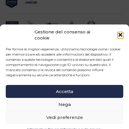
Gestione del consenso ai
cookie
Impresa beneficiari ai sensi dell'Avviso INNOPROCESS - interventi di supporto a
soluzioni ICT nei processi produttivi delle PMI
Per fornire le migliori esperienze, utilizziamo tecnologie come i cookie
per memorizzare e/o accedere alle informazioni del dispositivo. Il
consenso a queste tecnologie ci consentirà di elaborare dati quali il
comportamento di navigazione o gli ID univoci su questo sito. Il
mancato consenso o la revoca del consenso possono influire
negativamente su alcune caratteristiche e funzioni.
Operazione confinanziata dall'Unione Europea - POR Puglia 2014-2020 - Fondo FESR -
Asse III - OS 3d - Azione 3.5 - Sub.Azione 3.5.a
Accetta
Seguici
Nega
© Copyright 2026 Master srl - Tutti i diritti riservati
WEB PROJECT SIDEA GROUP
|
PRIVACY POLICY E COOKIE
Vedi preferenze
INFORMAZIONI