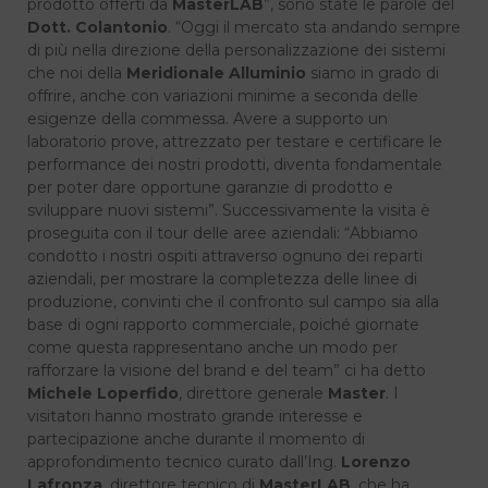
prodotto offerti da
MasterLAB
”, sono state le parole del
Dott. Colantonio
. “Oggi il mercato sta andando sempre
di più nella direzione della personalizzazione dei sistemi
che noi della
Meridionale Alluminio
siamo in grado di
offrire, anche con variazioni minime a seconda delle
esigenze della commessa. Avere a supporto un
laboratorio prove, attrezzato per testare e certificare le
performance dei nostri prodotti, diventa fondamentale
per poter dare opportune garanzie di prodotto e
sviluppare nuovi sistemi”. Successivamente la visita è
proseguita con il tour delle aree aziendali: “Abbiamo
condotto i nostri ospiti attraverso ognuno dei reparti
aziendali, per mostrare la completezza delle linee di
produzione, convinti che il confronto sul campo sia alla
base di ogni rapporto commerciale, poiché giornate
come questa rappresentano anche un modo per
rafforzare la visione del brand e del team” ci ha detto
Michele Loperfido
, direttore generale
Master
. I
visitatori hanno mostrato grande interesse e
partecipazione anche durante il momento di
approfondimento tecnico curato dall’Ing.
Lorenzo
Lafronza
, direttore tecnico di
MasterLAB
, che ha