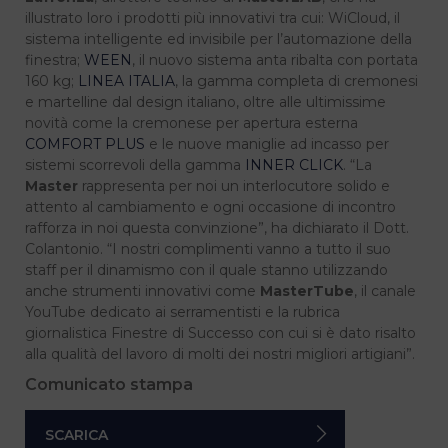
illustrato loro i prodotti più innovativi tra cui: WiCloud, il
sistema intelligente ed invisibile per l’automazione della
finestra;
WEEN
, il nuovo sistema anta ribalta con portata
160 kg;
LINEA ITALIA
, la gamma completa di cremonesi
e martelline dal design italiano, oltre alle ultimissime
novità come la cremonese per apertura esterna
COMFORT PLUS
e le nuove maniglie ad incasso per
sistemi scorrevoli della gamma
INNER CLICK
. “La
Master
rappresenta per noi un interlocutore solido e
attento al cambiamento e ogni occasione di incontro
rafforza in noi questa convinzione”, ha dichiarato il Dott.
Colantonio. “I nostri complimenti vanno a tutto il suo
staff per il dinamismo con il quale stanno utilizzando
anche strumenti innovativi come
MasterTube
, il canale
YouTube dedicato ai serramentisti e la rubrica
giornalistica Finestre di Successo con cui si è dato risalto
alla qualità del lavoro di molti dei nostri migliori artigiani”.
Comunicato stampa
SCARICA