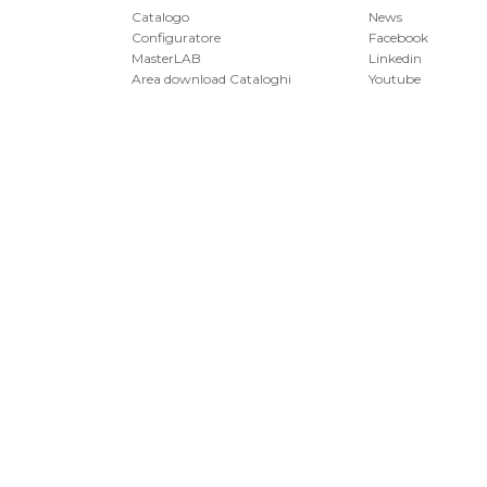
Catalogo
News
Configuratore
Facebook
MasterLAB
Linkedin
Area download Cataloghi
Youtube