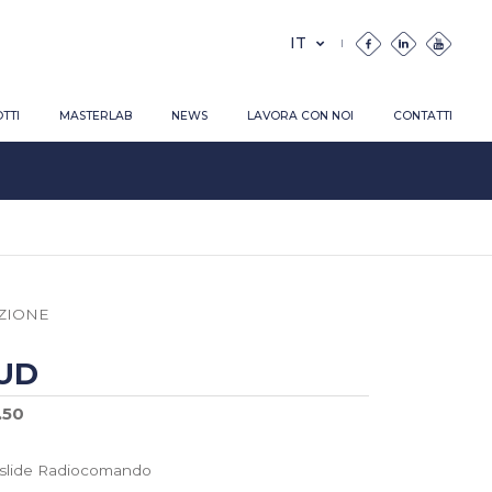
TTI
MASTERLAB
NEWS
LAVORA CON NOI
CONTATTI
ZIONE
UD
.50
islide Radiocomando