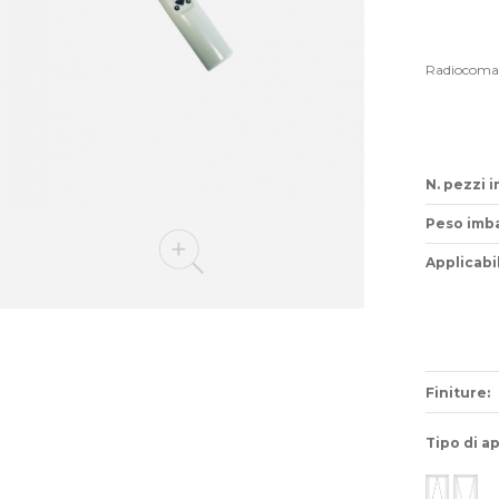
Radiocoman
N. pezzi i
Peso imba
Applicabil
Finiture:
Tipo di a