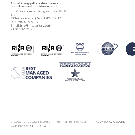
Società soggetta a direzione e
coordinamento di Master s.r.l.
S.P.37 Conversano - Castiglione Km. 0,570
Z.I.
70014 Conversano (BA) - ITALY - C.P. 112
Tel.: +39 080 4959823
Email: info@masteritaly.com
P.I. 07780290727
© Copyright 2022 Master srl - Tutti i diritti riservati |
Privacy policy e cookie
web project:
SIDEA GROUP