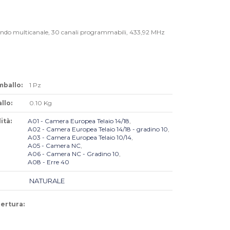
do multicanale, 30 canali programmabili, 433,92 MHz
mballo:
1 Pz
llo:
0.10 Kg
ità:
A01 - Camera Europea Telaio 14/18
,
A02 - Camera Europea Telaio 14/18 - gradino 10
,
A03 - Camera Europea Telaio 10/14
,
A05 - Camera NC
,
A06 - Camera NC - Gradino 10
,
A08 - Erre 40
NATURALE
pertura: