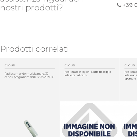
+39 
nostri prodotti?
Prodotti correlati
CLOUD
CLOUD
CLOUD
Realizzato in nylon. Staffa fissaggio
Realizzato
Radiocomando multicanale, 30
telaio per abbaini.
telaio ad 
canali programmabili, 433,92 MHz
sporgere 
DETTAGLIO
DETTAGLIO