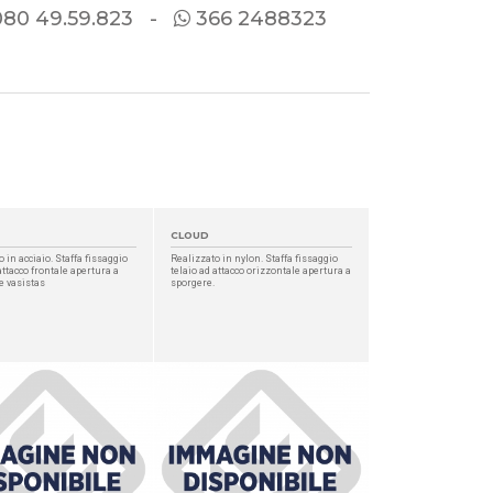
080
49.59.823 -
366 2488323
CLOUD
 in acciaio. Staffa fissaggio
Realizzato in nylon. Staffa fissaggio
attacco frontale apertura a
telaio ad attacco orizzontale apertura a
e vasistas
sporgere.