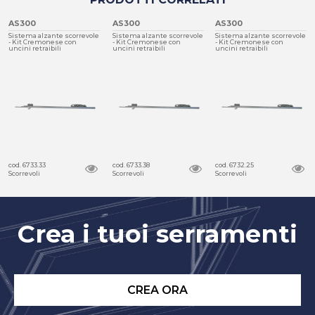
AS300
AS300
AS300
Sistema alzante scorrevole
Sistema alzante scorrevole
Sistema alzante scorrevole
- Kit Cremonese con
- Kit Cremonese con
- Kit Cremonese con
uncini retraibili
uncini retraibili
uncini retraibili
cod. 6733.33
cod. 6733.38
cod. 6732.25
Scorrevoli
Scorrevoli
Scorrevoli
Crea i tuoi serramenti
CREA ORA