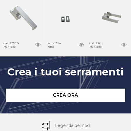
cod. 3072.15
cod. 2129.4
cod. 3065
Maniglie
Porte
Maniglie
Crea i tuoi serramenti
CREA ORA
Legenda dei nodi