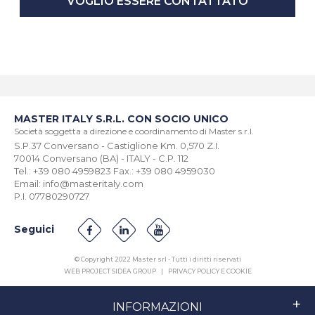
VOGLIO ESSERE CONTATTATO
MASTER ITALY S.R.L. CON SOCIO UNICO
Società soggetta a direzione e coordinamento di Master s.r.l.
S.P.37 Conversano - Castiglione Km. 0,570 Z.I.
70014 Conversano (BA) - ITALY - C.P. 112
Tel.: +39 080 4959823 Fax.: +39 080 4959030
Email: info@masteritaly.com
P.I. 07780290727
Seguici
© Copyright 2022 Master srl - Tutti i diritti riservati
WEB PROJECT SIDEA GROUP
|
PRIVACY POLICY E COOKIE
INFORMAZIONI