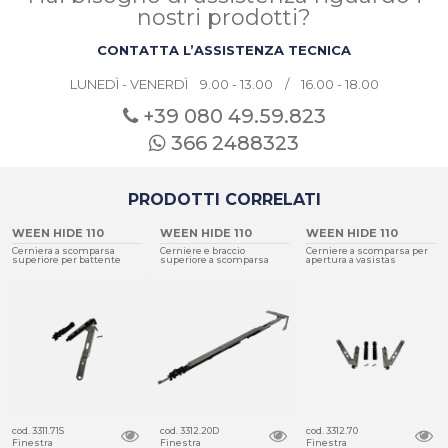
nostri prodotti?
CONTATTA L’ASSISTENZA TECNICA
LUNEDÌ - VENERDÌ 9.00 - 13.00 / 16.00 - 18.00
+39 080
49.59.823
366 2488323
PRODOTTI CORRELATI
EEN HIDE 110
WEEN HIDE 110
WEEN HIDE 110
WE
rniera a scomparsa
Cerniere e braccio
Cerniere a scomparsa per
Cer
periore per battente
superiore a scomparsa
apertura a vasistas
sup
d. 3311.71S
cod. 3312.20D
cod. 3312.70
cod
nestra
Finestra
Finestra
Fin