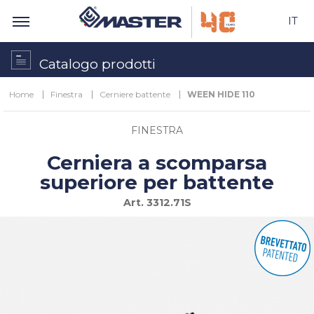
IT
Catalogo prodotti
Home
Finestra
Cerniere battente
WEEN HIDE 110
FINESTRA
Cerniera a scomparsa
superiore per battente
Art.
3312.71S