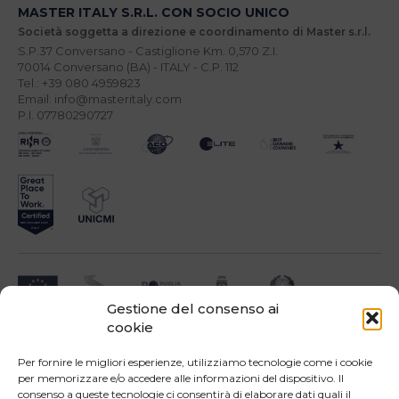
MASTER ITALY S.R.L. CON SOCIO UNICO
Società soggetta a direzione e coordinamento di Master s.r.l.
S.P.37 Conversano - Castiglione Km. 0,570 Z.I.
70014 Conversano (BA) - ITALY - C.P. 112
Tel.: +39 080 4959823
Email: info@masteritaly.com
P.I. 07780290727
Gestione del consenso ai
cookie
Impresa beneficiari ai sensi dell'Avviso INNOPROCESS - interventi di supporto a
soluzioni ICT nei processi produttivi delle PMI
Per fornire le migliori esperienze, utilizziamo tecnologie come i cookie
per memorizzare e/o accedere alle informazioni del dispositivo. Il
consenso a queste tecnologie ci consentirà di elaborare dati quali il