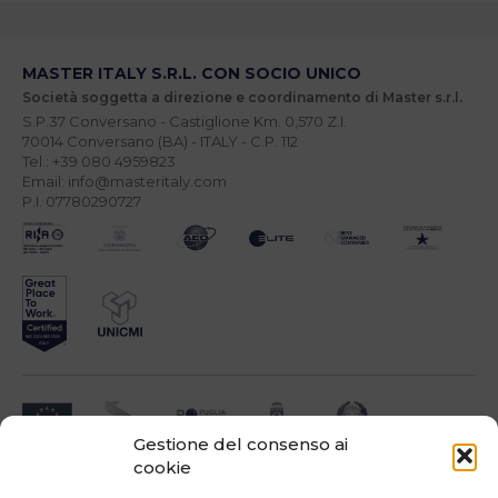
MASTER ITALY S.R.L. CON SOCIO UNICO
Società soggetta a direzione e coordinamento di Master s.r.l.
S.P.37 Conversano - Castiglione Km. 0,570 Z.I.
70014 Conversano (BA) - ITALY - C.P. 112
Tel.: +39 080 4959823
Email: info@masteritaly.com
P.I. 07780290727
Gestione del consenso ai
cookie
Impresa beneficiari ai sensi dell'Avviso INNOPROCESS - interventi di supporto a
soluzioni ICT nei processi produttivi delle PMI