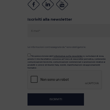
Iscriviti alla newsletter
Le informazioni contrassegnate da * sono obbligatorie.
*Ho preso visione dell’
informativa sulla newsletter
e, sulla base di essa,
presto il mio facoltativo consenso all’invio di newsletter periodica, contenente
comunicazioni tecniche, comunicazioni commerciali e promozioni relative ai
prodotti e servizi di Master Italy, eventi, manifestazioni ed aggiornamenti
formativi.