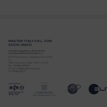
MASTER ITALY S.R.L. CON
SOCIO UNICO
Società soggetta a direzione e
coordinamento di Master s.r.l.
S.P.37 Conversano - Castiglione Km. 0,570
Z.I.
70014 Conversano (BA) - ITALY - C.P. 112
Tel.: +39 080 4959823
Email: info@masteritaly.com
P.I. 07780290727