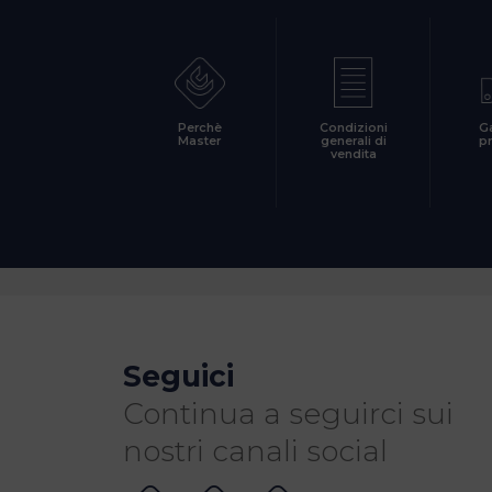
Perchè
Condizioni
G
Master
generali di
p
vendita
Seguici
Continua a seguirci sui
nostri canali social