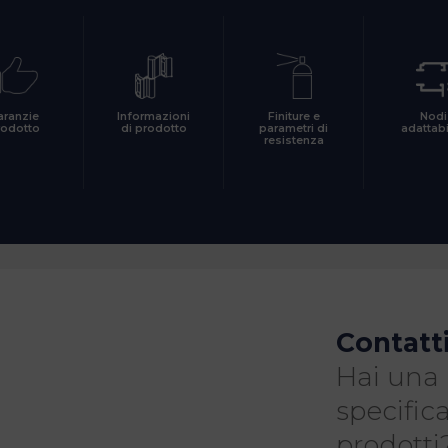
aranzie
Informazioni
Finiture e
Nodi
rodotto
di prodotto
parametri di
adattabi
resistenza
Contatt
Hai una 
specifica
prodotti