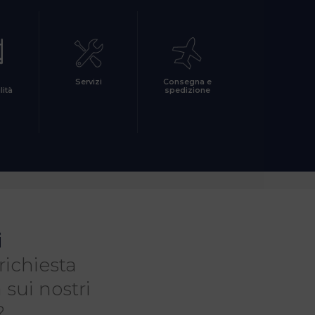
Servizi
Consegna e
lità
spedizione
i
richiesta
 sui nostri
?